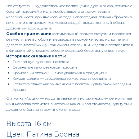
Эта статуэтка — художественное воплощение духа Арцаха, региона с
богатой историей и культурой, ставшего оплотом веры и
независимости армянского народа. Благородная патина «бронза» в
сочетании с литьевым мрамором создаёт выразительный образ,
достойный восхищения.
Особое примечание:
оптимальный размер статуэтки позволяет
разместить её в любом интерьере, а высокое качество исполнения
делает её достойным украшением коллекции. Изделие поставляется
в фирменной упаковке, обеспечивающей безопасную доставку.
Историческая значимость:
Символ культурного наследия
Отражение многовековой истории
Бронзовый оттенок — знак уважения к традициям
Каждая деталь — свидетельство мастерства создателя
Статуэтка станет напоминанием о богатом культурном наследии
Арцаха
Статуэтка «Арцах» — это дань уважения историческому региону, чьё
имя навсегда останется в истории как символ стойкости, культуры и
духовного богатства армянского народа.
Высота: 16 см
Цвет: Патина Бронза