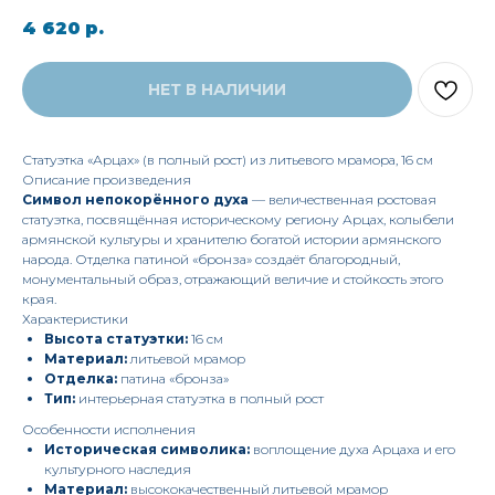
4 620
р.
НЕТ В НАЛИЧИИ
Статуэтка «Арцах» (в полный рост) из литьевого мрамора, 16 см
Описание произведения
Символ непокорённого духа
— величественная ростовая
статуэтка, посвящённая историческому региону Арцах, колыбели
армянской культуры и хранителю богатой истории армянского
народа. Отделка патиной «бронза» создаёт благородный,
монументальный образ, отражающий величие и стойкость этого
края.
Характеристики
Высота статуэтки:
16 см
Материал:
литьевой мрамор
Отделка:
патина «бронза»
Тип:
интерьерная статуэтка в полный рост
Особенности исполнения
Историческая символика:
воплощение духа Арцаха и его
культурного наследия
Материал:
высококачественный литьевой мрамор