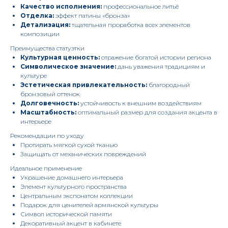
Качество исполнения:
профессиональное литьё
Отделка:
эффект патины «бронза»
Детализация:
тщательная проработка всех элементов
композиции
Преимущества статуэтки
Культурная ценность:
отражение богатой истории региона
Символическое значение:
дань уважения традициям и
культуре
Эстетическая привлекательность:
благородный
бронзовый оттенок
Долговечность:
устойчивость к внешним воздействиям
Масштабность:
оптимальный размер для создания акцента в
интерьере
Рекомендации по уходу
Протирать мягкой сухой тканью
Защищать от механических повреждений
Идеальное применение
Украшение домашнего интерьера
Элемент культурного пространства
Центральным экспонатом коллекции
Подарок для ценителей армянской культуры
Символ исторической памяти
Декоративный акцент в кабинете