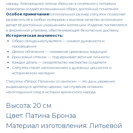
народу. Благородная патина «бронза» в сочетании с литьевым
мрамором создаёт возвышенный образ, достойный почитания.
Особое примечание:
оптимальный размер статуэтки позволяет
разместить её в любом интерьере, а высокое качество исполнения
делает её достойным украшением коллекции. Изделие поставляется
в фирменной упаковке, обеспечивающей безопасную доставку.
Историческая значимость:
Образ священнослужителя — символ духовности и
просвещения
Детали облачения — отражение церковных традиций
Бронзовый оттенок — подчёркивает величие личности
Каждая деталь — свидетельство мастерства создателя
Статуэтка станет напоминанием о духовных ценностях и
историческом наследии
Статуэтка «Петрос Патканян со свитком» — это дань уважения
выдающемуся деятелю церкви, чьё служение оставило
неизгладимый след в истории армянского народа.
Высота: 20 см
Цвет: Патина Бронза
Материал изготовления: Литьевой