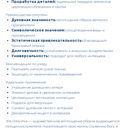
Проработка деталей:
тщательная передача элементов
церковного облачения и свитка
Преимущества статуэтки
Духовная значимость:
воплощение образа великого
просветителя
Символическое значение:
олицетворение веры и
просвещения
Эстетическая привлекательность:
благородный
бронзовый оттенок
Долговечность:
устойчивость к внешним воздействиям
Универсальность:
подходит для любого интерьера
Рекомендации по уходу
Протирать мягкой сухой тканью
Защищать от механических повреждений
Идеальное применение
Украшение домашнего алтаря
Элемент декора в церковном интерьере
Центральным экспонатом коллекции
Подарок для верующих
Символ духовной связи с историей
Декоративный акцент в интерьере
Эта статуэтка — художественное воплощение образа выдающегося
священнослужителя, посвятившего свою жизнь служению Богу и