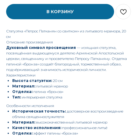
В КОРЗИНУ
Статуэтка «Петрос Патканян со свитком» из литьевого мрамора, 20
см
Описание произведения
Духовный символ просвещения
— изящная статуэтка,
посвящённая выдающемуся деятелю Армянской Апостольской
церкви, священнику и просветителю Петросу Патканяну. Отделка
патиной «бронза» создаёт благородный, торжественный образ,
подчёркивающий значимость исторической личности.
Характеристики
Высота статуэтки:
20 см
Материал:
литьевой мрамор
Отделка:
патина «бронза»
Тип:
интерьерная статуэтка
Особенности исполнения
Историческая точность:
достоверное воспроизведение
облика священнослужителя
Материал:
высококачественный литьевой мрамор
Качество исполнения:
профессиональное литьё
Отделка:
эффект патины «бронза»