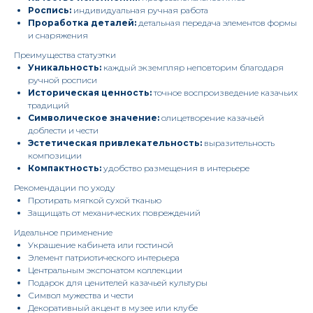
Роспись:
индивидуальная ручная работа
Проработка деталей:
детальная передача элементов формы
и снаряжения
Преимущества статуэтки
Уникальность:
каждый экземпляр неповторим благодаря
ручной росписи
Историческая ценность:
точное воспроизведение казачьих
традиций
Символическое значение:
олицетворение казачьей
доблести и чести
Эстетическая привлекательность:
выразительность
композиции
Компактность:
удобство размещения в интерьере
Рекомендации по уходу
Протирать мягкой сухой тканью
Защищать от механических повреждений
Идеальное применение
Украшение кабинета или гостиной
Элемент патриотического интерьера
Центральным экспонатом коллекции
Подарок для ценителей казачьей культуры
Символ мужества и чести
Декоративный акцент в музее или клубе