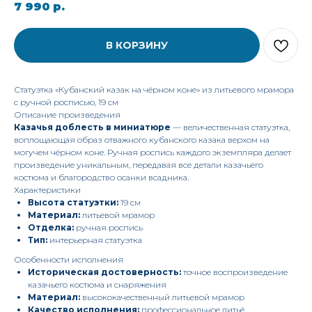
7 990
р.
В КОРЗИНУ
Статуэтка «Кубанский казак на чёрном коне» из литьевого мрамора
с ручной росписью, 19 см
Описание произведения
Казачья доблесть в миниатюре
— величественная статуэтка,
воплощающая образ отважного кубанского казака верхом на
могучем чёрном коне. Ручная роспись каждого экземпляра делает
произведение уникальным, передавая все детали казачьего
костюма и благородство осанки всадника.
Характеристики
Высота статуэтки:
19 см
Материал:
литьевой мрамор
Отделка:
ручная роспись
Тип:
интерьерная статуэтка
Особенности исполнения
Историческая достоверность:
точное воспроизведение
казачьего костюма и снаряжения
Материал:
высококачественный литьевой мрамор
Качество исполнения:
профессиональное литьё