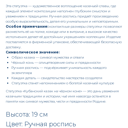
Эта статуэтка — художественное воплощение казачьей славы, где
каждый элемент композиции наполнен глубоким смыслом и
уважением к традициям. Ручная роспись придаёт произведению
особую выразительность, делая его уникальным и неповторимым.
Особое примечание:
компактные размеры статуэтки позволяют
разместить её на полке, комоде или в витрине, а высокое качество
исполнения делает её достойным украшением коллекции. Изделие
поставляется в фирменной упаковке, обеспечивающей безопасную
доставку.
Символическое значение:
Образ казака — символ мужества и отваги
Чёрный конь — олицетворение силы и преданности
Ручная роспись — подчёркивает уникальность каждого
экземпляра
Каждая деталь — свидетельство мастерства создателя
Статуэтка станет напоминанием о богатой казачьей культуре
Статуэтка «Кубанский казак на чёрном коне» — это дань уважения
казачьим традициям и истории, чьё имя навсегда останется в
памяти как символ мужества, чести и преданности Родине.
Высота: 19 см
Цвет: Ручная роспись