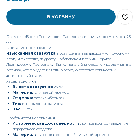
В КОРЗИНУ
Статуэтка «Борис Леонидович Пастернак» из литьевого мрамора, 23
см
Описание произведения
Изысканная статуэтка
, посвященная выдающемуся русскому
поэту и писателю, лауреату Нобелевской премии Борису
Леонидовичу Пастернаку. Выполнена в благородном цвете «патина
бронза», что придает изделию особую респектабельность и
антикварный шарм.
Характеристики
Высота статуэтки:
23 см
Материал:
литьевой мрамор
Отделка:
патина «бронза»
Тип:
интерьерная статуэтка
Вес:
1200 г
Особенности исполнения
Историческая достоверность:
точное воспроизведение
портретного сходства
Материал:
высококачественный литьевой мрамор