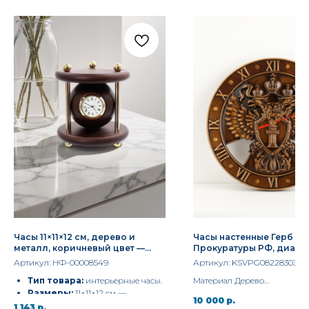
Часы 11×11×12 см, дерево и
Часы настенные Герб
металл, коричневый цвет —
Прокуратуры РФ, диаме
стильный элемент интерьера от
см
Артикул:
НФ-00008549
Артикул:
KSVPG082283030
магазина подарков «Синий
Тип товара:
интерьерные часы.
Материал Дерево
квадрат»
Размеры:
11×11×12 см —
Ширина 30 см.
10 000
р.
компактный формат, который
Бренд Vernissage of History
1 143
р.