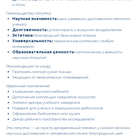
и позы
Преимущества статуэтки
Научная значимость:
дань уважения достижениям великого
ученого
Долговечность:
устойчивость к внешним воздействиям
Эстетика:
благородный бронзовый оттенок
Универсальность:
гармоничное сочетание с любым
интерьером
Образовательная ценность:
напоминание о важности
научных открытий
Рекомендации по уходу
Протирать мягкой сухой тканью
Защищать от механических повреждений
Идеальное применение
Украшение научного кабинета
Дополнение коллекции предметов искусства
Элемент декора учебного заведения
Подарок для ученых и медицинских работников
Оформление библиотеки или музея
Декор рабочего пространства исследователя
Эта статуэтка — не просто декоративный элемент, а символ великих
научных достижений и человеческого гения. Благородный цвет