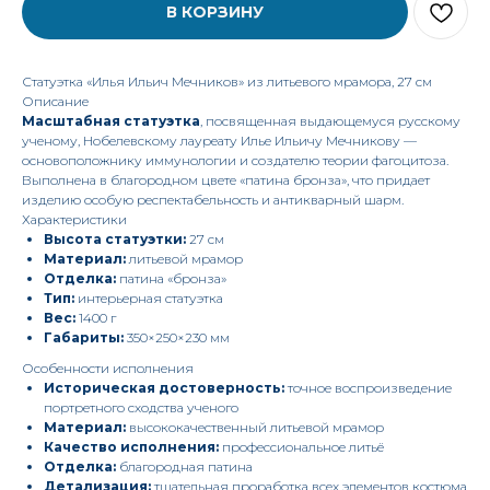
В КОРЗИНУ
Статуэтка «Илья Ильич Мечников» из литьевого мрамора, 27 см
Описание
Масштабная статуэтка
, посвященная выдающемуся русскому
ученому, Нобелевскому лауреату Илье Ильичу Мечникову —
основоположнику иммунологии и создателю теории фагоцитоза.
Выполнена в благородном цвете «патина бронза», что придает
изделию особую респектабельность и антикварный шарм.
Характеристики
Высота статуэтки:
27 см
Материал:
литьевой мрамор
Отделка:
патина «бронза»
Тип:
интерьерная статуэтка
Вес:
1400 г
Габариты:
350×250×230 мм
Особенности исполнения
Историческая достоверность:
точное воспроизведение
портретного сходства ученого
Материал:
высококачественный литьевой мрамор
Качество исполнения:
профессиональное литьё
Отделка:
благородная патина
Детализация:
тщательная проработка всех элементов костюма