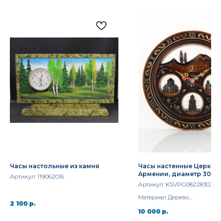
Часы настольные из камня
Часы настенные Церкви
Армении, диаметр 30 с
Артикул:
119062016
Артикул:
KSVPG082283030
Материал Дерево
2 100
р.
Ширина 30 см.
10 000
р.
Бренд Vernissage of History