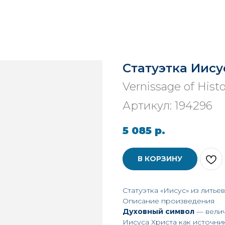
Статуэтка Иисус
Vernissage of Hist
Артикул:
194296
5 085
р.
В КОРЗИНУ
Статуэтка «Иисус» из литье
Описание произведения
Духовный символ
— велич
Иисуса Христа как источни