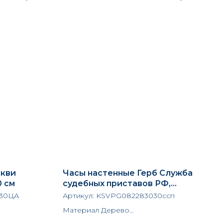
ркви
Часы настенные Герб Служба
0 см
судебных приставов РФ,
диаметр 30 см
30ЦА
Артикул:
KSVPG082283030ссп
Материал Дерево
Ширина 30 см.