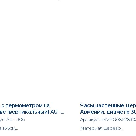
 с термометром на
Часы настенные Це
ве (вертикальный) AU -
Армении, диаметр 3
ул:
AU - 306
Артикул:
KSVPG0822830
 16,5см
Материал Дерево
а 17 см
Ширина 30 см.