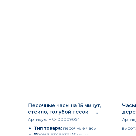
Песочные часы на 15 минут,
Часы
стекло, голубой песок —
дере
стильный таймер и элемент
306
Артикул:
НФ-00009054
Артик
декора от магазина подарков
Тип товара:
песочные часы.
высота
«Синий квадрат»
Время отсчёта:
15 минут —
ширин