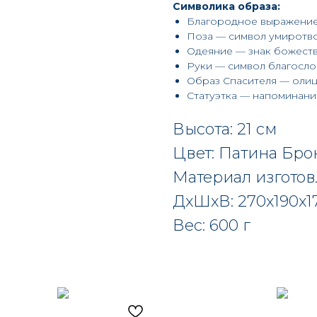
Символика образа:
Благородное выражение
Поза — символ умиротво
Одеяние — знак божест
Руки — символ благосло
Образ Спасителя — оли
Статуэтка — напоминани
Высота: 21 см
Цвет: Патина Бро
Материал изгото
ДxШxВ: 270x190x1
Вес: 600 г