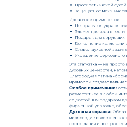
Протирать мягкой сухой
Защищать от механичес
Идеальное применение
Центральное украшение
Элемент декора в гостин
Подарок для верующих
Дополнение коллекции р
Символ духовной защит
Украшение церковного 
Эта статуэтка — не просто
духовных ценностей, напо
Благородная патина «бронз
мрамором создаёт величес
Особое примечание:
опти
разместить её в любом инт
её достойным подарком дл
фирменной упаковке, обес
Духовная справка:
Образ 
милосердие и жертвенность
сострадания и всепрощени