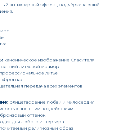
дный антикварный эффект, подчёркивающий
дения.
амор
а»
тка
ь:
каноническое изображение Спасителя
твенный литьевой мрамор
профессиональное литьё
 «бронза»
щательная передача всех элементов
ие:
олицетворение любви и милосердия
ивость к внешним воздействиям
бронзовый оттенок
одит для любого интерьера
почитаемый религиозный образ