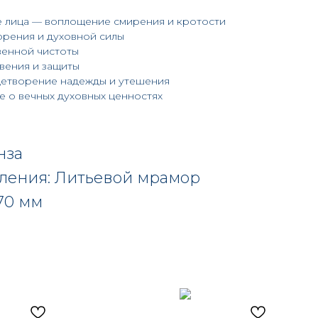
 лица — воплощение смирения и кротости
рения и духовной силы
венной чистоты
вения и защиты
цетворение надежды и утешения
е о вечных духовных ценностях
нза
вления: Литьевой мрамор
70 мм