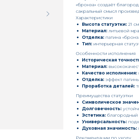
«бронза» создаёт благоро
сакральный смысл произве
Характеристики
Высота статуэтки:
21 см
Материал:
литьевой мр
Отделка:
патина «бронз
Тип:
интерьерная статуэ
Особенности исполнения
Историческая точност
Материал:
высококачес
Качество исполнения:
Отделка:
эффект патины
Проработка деталей:
т
Преимущества статуэтки
Символическое значен
Долговечность:
устойч
Эстетика:
благородный 
Универсальность:
подх
Духовная значимость:
Рекомендации по уходу