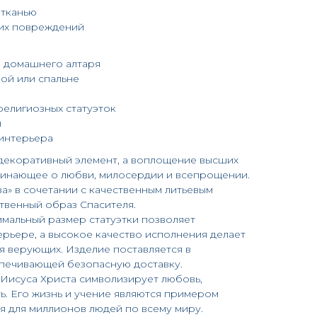
 тканью
ких повреждений
 домашнего алтаря
ой или спальне
елигиозных статуэток
ы
интерьера
 декоративный элемент, а воплощение высших
минающее о любви, милосердии и всепрощении.
а» в сочетании с качественным литьевым
твенный образ Спасителя.
мальный размер статуэтки позволяет
ерьере, а высокое качество исполнения делает
я верующих. Изделие поставляется в
печивающей безопасную доставку.
Иисуса Христа символизирует любовь,
. Его жизнь и учение являются примером
я для миллионов людей по всему миру.