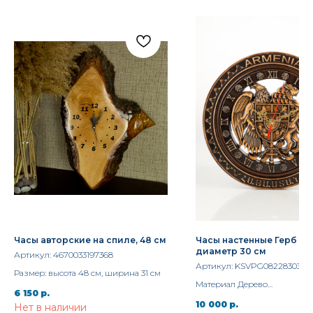
Часы авторские на спиле, 48 см
Часы настенные Герб Ар
диаметр 30 см
Артикул:
4670033197368
Артикул:
KSVPG082283030Ч
Размер: высота 48 см, ширина 31 см
Материал Дерево
6 150
р.
Ширина 30 см.
10 000
р.
Нет в наличии
Бренд Vernissage of History