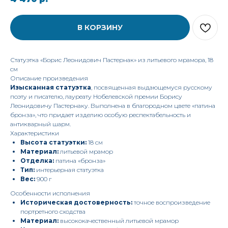
В КОРЗИНУ
Статуэтка «Борис Леонидович Пастернак» из литьевого мрамора, 18
см
Описание произведения
Изысканная статуэтка
, посвященная выдающемуся русскому
поэту и писателю, лауреату Нобелевской премии Борису
Леонидовичу Пастернаку. Выполнена в благородном цвете «патина
бронза», что придает изделию особую респектабельность и
антикварный шарм.
Характеристики
Высота статуэтки:
18 см
Материал:
литьевой мрамор
Отделка:
патина «бронза»
Тип:
интерьерная статуэтка
Вес:
900 г
Особенности исполнения
Историческая достоверность:
точное воспроизведение
портретного сходства
Материал:
высококачественный литьевой мрамор