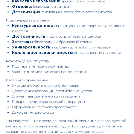
Качество исполнения:
профессиональное литьё
Отделка:
благородная патина
Детализация:
тщательная проработка всех элементов
Преимущества статуэтки
Культурная ценность:
дань уважения творчеству великого
писателя
Долговечность:
прочность литьевого мрамора
Эстетика:
благородный бронзовый оттенок
Универсальность:
подходит для любого интерьера
Коллекционная значимость:
уникальность исполнения
Рекомендации по уходу
Протирать мягкой сухой тканью
Защищать от механических повреждений
Идеальное применение
Украшение кабинета или библиотеки
Дополнение коллекции предметов искусства
Элемент декора в учебном заведении
Подарок ценителям русской литературы
Оформление рабочего пространства
Декор книжного шкафа
Эта статуэтка — не просто декоративный элемент, а символ русской
культуры и литературного наследия. Благородный цвет патины в
сочетании с качественным литьевым мрамором создает