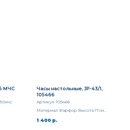
б МЧС
Часы настольные, JP-43/1,
105466
30мчс
Артикул:
105466
Материал Фарфор Высота 17см
Производитель Pavone
1 400
р.
ory