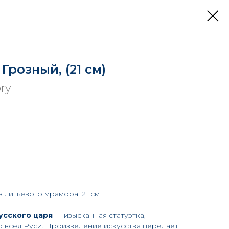
Грозный, (21 см)
ory
з литьевого мрамора, 21 см
усского царя
— изысканная статуэтка,
 всея Руси. Произведение искусства передает