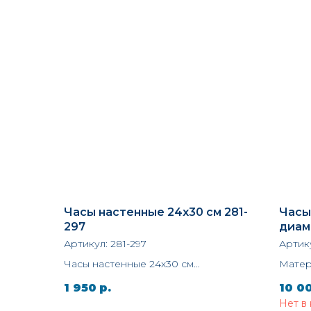
Часы настенные 24х30 см 281-
Часы
297
диам
Артикул:
281-297
Артик
Часы настенные 24х30 см
Матер
дерево, стразы
Ширин
1 950
р.
10 0
Бренд 
Нет в