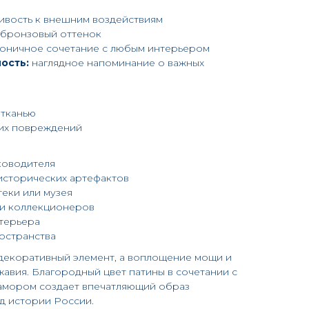
ивость к внешним воздействиям
бронзовый оттенок
оничное сочетание с любым интерьером
ость:
наглядное напоминание о важных
 тканью
ких повреждений
ководителя
исторических артефактов
еки или музея
 и коллекционеров
терьера
остранства
 декоративный элемент, а воплощение мощи и
авия. Благородный цвет патины в сочетании с
амором создает впечатляющий образ
д истории России.