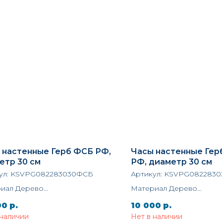
 настенные Герб ФСБ РФ,
Часы настенные Гер
етр 30 см
РФ, диаметр 30 см
ул:
KSVPG082283030ФСБ
Артикул:
KSVPG0822830
иал Дерево
Материал Дерево
а 30 см.
Ширина 30 см.
00
р.
10 000
р.
Vernissage of History
Бренд Vernissage of Hist
 наличии
Нет в наличии