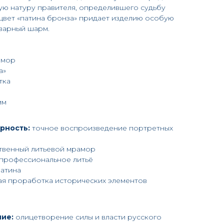
ую натуру правителя, определившего судьбу
цвет «патина бронза» придает изделию особую
кварный шарм.
амор
а»
тка
мм
рность:
точное воспроизведение портретных
твенный литьевой мрамор
профессиональное литьё
атина
ая проработка исторических элементов
ие:
олицетворение силы и власти русского