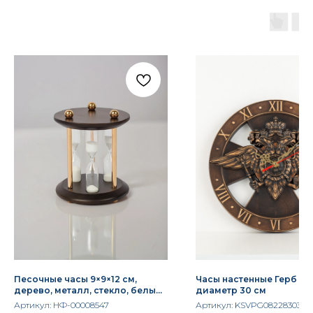
Песочные часы 9×9×12 см,
Часы настенные Герб МВ
дерево, металл, стекло, белый
диаметр 30 см
песок — лаконичный таймер и
Артикул:
НФ-00008547
Артикул:
KSVPG082283030
элемент декора от магазина