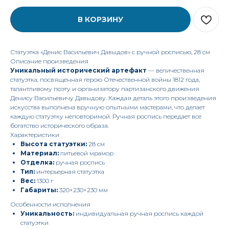
В КОРЗИНУ
Статуэтка «Денис Васильевич Давыдов» с ручной росписью, 28 см
Описание произведения
Уникальный исторический артефакт
— величественная
статуэтка, посвященная герою Отечественной войны 1812 года,
талантливому поэту и организатору партизанского движения
Денису Васильевичу Давыдову. Каждая деталь этого произведения
искусства выполнена вручную опытными мастерами, что делает
каждую статуэтку неповторимой. Ручная роспись передает все
богатство исторического образа.
Характеристики
Высота статуэтки:
28 см
Материал:
литьевой мрамор
Отделка:
ручная роспись
Тип:
интерьерная статуэтка
Вес:
1300 г
Габариты:
320×230×230 мм
Особенности исполнения
Уникальность:
индивидуальная ручная роспись каждой
статуэтки