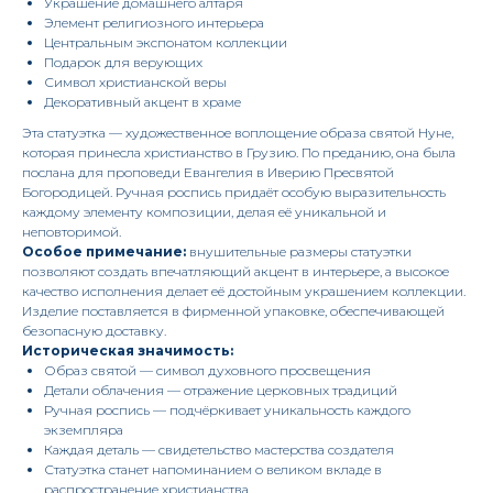
Украшение домашнего алтаря
Элемент религиозного интерьера
Центральным экспонатом коллекции
Подарок для верующих
Символ христианской веры
Декоративный акцент в храме
Эта статуэтка — художественное воплощение образа святой Нуне,
которая принесла христианство в Грузию. По преданию, она была
послана для проповеди Евангелия в Иверию Пресвятой
Богородицей. Ручная роспись придаёт особую выразительность
каждому элементу композиции, делая её уникальной и
неповторимой.
Особое примечание:
внушительные размеры статуэтки
позволяют создать впечатляющий акцент в интерьере, а высокое
качество исполнения делает её достойным украшением коллекции.
Изделие поставляется в фирменной упаковке, обеспечивающей
безопасную доставку.
Историческая значимость:
Образ святой — символ духовного просвещения
Детали облачения — отражение церковных традиций
Ручная роспись — подчёркивает уникальность каждого
экземпляра
Каждая деталь — свидетельство мастерства создателя
Статуэтка станет напоминанием о великом вкладе в
распространение христианства