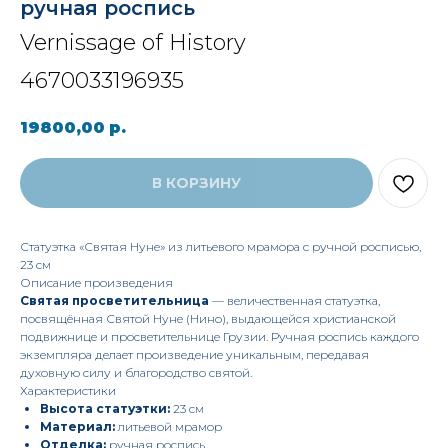
ручная роспись
Vernissage of History
4670033196935
19800,00
р.
В КОРЗИНУ
Статуэтка «Святая Нуне» из литьевого мрамора с ручной росписью,
23 см
Описание произведения
Святая просветительница
— величественная статуэтка,
посвящённая Святой Нуне (Нино), выдающейся христианской
подвижнице и просветительнице Грузии. Ручная роспись каждого
экземпляра делает произведение уникальным, передавая
духовную силу и благородство святой.
Характеристики
Высота статуэтки:
23 см
Материал:
литьевой мрамор
Отделка:
ручная роспись