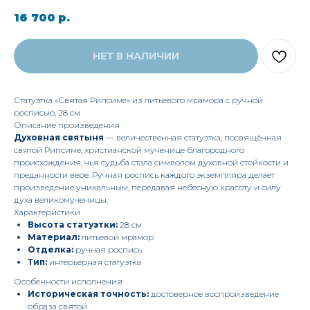
16 700
р.
НЕТ В НАЛИЧИИ
Статуэтка «Святая Рипсиме» из литьевого мрамора с ручной
росписью, 28 см
Описание произведения
Духовная святыня
— величественная статуэтка, посвящённая
святой Рипсиме, христианской мученице благородного
происхождения, чья судьба стала символом духовной стойкости и
преданности вере. Ручная роспись каждого экземпляра делает
произведение уникальным, передавая небесную красоту и силу
духа великомученицы.
Характеристики
Высота статуэтки:
28 см
Материал:
литьевой мрамор
Отделка:
ручная роспись
Тип:
интерьерная статуэтка
Особенности исполнения
Историческая точность:
достоверное воспроизведение
образа святой