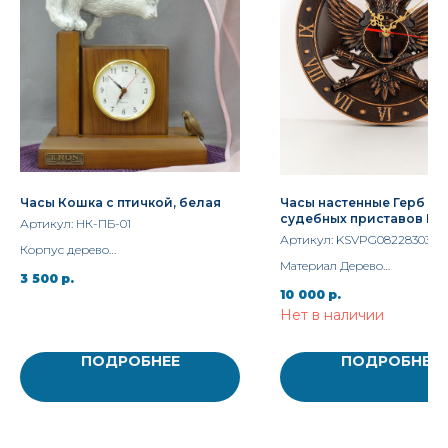
Часы Кошка с птичкой, белая
Часы настенные Герб С
судебных приставов РФ
Артикул:
НК-ПБ-01
диаметр 30 см
Артикул:
KSVPG082283030с
Корпус дерево
Материал Дерево
Авторский дизайн
3 500
р.
Ширина 30 см.
10 000
р.
Бренд Vernissage of History
Нет в наличии
ПОДРОБНЕЕ
ПОДРОБНЕЕ