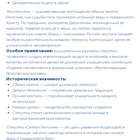
Декоративный акцент в храме
Эта статуэтка — художественное воплощение образа святой
Рипсиме, чья судьба стала примером истинной веры и преданности
Христу. По преданию, император Диоклетиан, восхищённый её
красотой, пожелал взять её в жёны, но святая предпочла
мученическую смерть браку с язычником. Ручная роспись придаёт
особую выразительность каждому элементу композиции, делая её
уникальной и неповторимой.
Особое примечание:
внушительные размеры статуэтки
позволяют создать впечатляющий акцент в интерьере, а высокое
качество исполнения делает её достойным украшением коллекции.
Изделие поставляется в фирменной упаковке, обеспечивающей
безопасную доставку.
Историческая значимость:
Образ святой — символ духовной стойкости
Детали облачения — отражение церковных традиций
Ручная роспись — подчёркивает уникальность каждого
экземпляра
Каждая деталь — свидетельство мастерства создателя
Статуэтка станет напоминанием о великом вкладе в
распространение христианства
Статуэтка «Святая Рипсиме» — это дань уважения выдающейся
подвижнице, чьё имя навсегда останется в истории как символ
веры и преданности Богу.