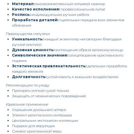
Материал:
высококачественный литьевой мрамор
Качество исполнения:
профессиональное литьё
Роспись:
индивидуальная ручная работа
Проработка деталей:
тщательная передача всех элементов
облачения
Преимущества статуэтки
Уникальность:
каждый экземпляр неповторим благодаря
ручной росписи
Духовная ценность:
воплощение образа великомученицы
Символическое значение:
олицетворение христианского
подвига
Эстетическая привлекательность:
детальная проработка
каждого элемента
Долговечность:
устойчивость к внешним воздействиям
Рекомендации по уходу
Протирать мягкой сухой тканью
Защищать от механических повреждений
Идеальное применение
Украшение домашнего алтаря
Элемент религиозного интерьера
Центральным экспонатом коллекции
Подарок для верующих
Символ христианской веры