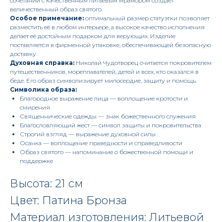
сочетании с качественным литьевым мрамором создаёт
величественный образ святого.
Особое примечание:
оптимальный размер статуэтки позволяет
разместить её в любом интерьере, а высокое качество исполнения
делает её достойным подарком для верующих. Изделие
поставляется в фирменной упаковке, обеспечивающей безопасную
доставку.
Духовная справка:
Николай Чудотворец считается покровителем
путешественников, мореплавателей, детей и всех, кто оказался в
беде. Его образ символизирует милосердие, защиту и помощь.
Символика образа:
Благородное выражение лица — воплощение кротости и
смирения
Священнические одежды — знак божественного служения
Благословляющий жест — символ защиты и покровительства
Строгий взгляд — выражение духовной силы
Осанка — воплощение праведности и справедливости
Образ святого — напоминание о божественной помощи и
поддержке
Высота: 21 см
Цвет: Патина Бронза
Материал изготовления: Литьевой