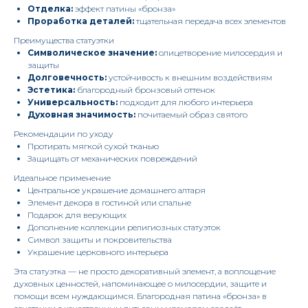
Отделка:
эффект патины «бронза»
Проработка деталей:
тщательная передача всех элементов
Преимущества статуэтки
Символическое значение:
олицетворение милосердия и
защиты
Долговечность:
устойчивость к внешним воздействиям
Эстетика:
благородный бронзовый оттенок
Универсальность:
подходит для любого интерьера
Духовная значимость:
почитаемый образ святого
Рекомендации по уходу
Протирать мягкой сухой тканью
Защищать от механических повреждений
Идеальное применение
Центральное украшение домашнего алтаря
Элемент декора в гостиной или спальне
Подарок для верующих
Дополнение коллекции религиозных статуэток
Символ защиты и покровительства
Украшение церковного интерьера
Эта статуэтка — не просто декоративный элемент, а воплощение
духовных ценностей, напоминающее о милосердии, защите и
помощи всем нуждающимся. Благородная патина «бронза» в