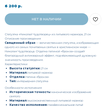
6 200
р.
НЕТ В НАЛИЧИИ
Статуэтка «Николай Чудотворец» из литьевого мрамора, 21 см
Описание произведения
Священный образ
— величественная статуэтка, изображающая
одного из самых почитаемых святых в христианском мире —
Николая Чудотворца. Отделка патиной «бронза» создаёт
благородный антикварный эффект, подчёркивающий духовную
значимость произведения.
Характеристики
Высота статуэтки:
21 см
Материал:
литьевой мрамор
Отделка:
патина «бронза»
Тип:
интерьерная статуэтка
Особенности исполнения
Историческая точность:
каноническое изображение
святого
Материал:
высококачественный литьевой мрамор
Качество исполнения:
профессиональное литьё