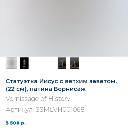
Статуэтка Иисус с ветхим заветом,
(22 см), патина Вернисаж
Vernissage of History
Артикул:
SSMLVH001068
5 500
р.