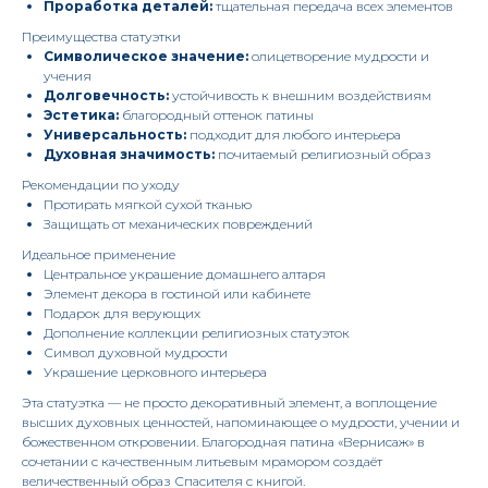
Проработка деталей:
тщательная передача всех элементов
Преимущества статуэтки
Символическое значение:
олицетворение мудрости и
учения
Долговечность:
устойчивость к внешним воздействиям
Эстетика:
благородный оттенок патины
Универсальность:
подходит для любого интерьера
Духовная значимость:
почитаемый религиозный образ
Рекомендации по уходу
Протирать мягкой сухой тканью
Защищать от механических повреждений
Идеальное применение
Центральное украшение домашнего алтаря
Элемент декора в гостиной или кабинете
Подарок для верующих
Дополнение коллекции религиозных статуэток
Символ духовной мудрости
Украшение церковного интерьера
Эта статуэтка — не просто декоративный элемент, а воплощение
высших духовных ценностей, напоминающее о мудрости, учении и
божественном откровении. Благородная патина «Вернисаж» в
сочетании с качественным литьевым мрамором создаёт
величественный образ Спасителя с книгой.