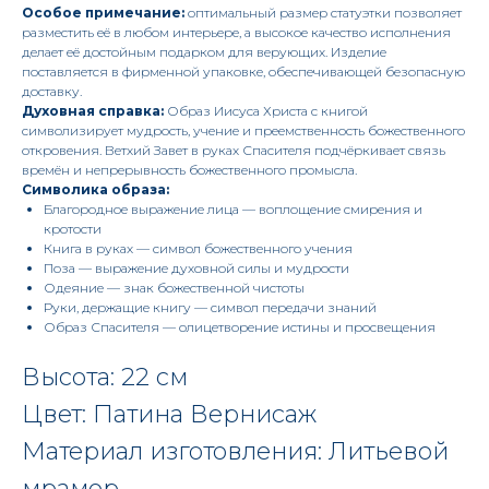
Особое примечание:
оптимальный размер статуэтки позволяет
разместить её в любом интерьере, а высокое качество исполнения
делает её достойным подарком для верующих. Изделие
поставляется в фирменной упаковке, обеспечивающей безопасную
доставку.
Духовная справка:
Образ Иисуса Христа с книгой
символизирует мудрость, учение и преемственность божественного
откровения. Ветхий Завет в руках Спасителя подчёркивает связь
времён и непрерывность божественного промысла.
Символика образа:
Благородное выражение лица — воплощение смирения и
кротости
Книга в руках — символ божественного учения
Поза — выражение духовной силы и мудрости
Одеяние — знак божественной чистоты
Руки, держащие книгу — символ передачи знаний
Образ Спасителя — олицетворение истины и просвещения
Высота: 22 см
Цвет: Патина Вернисаж
Материал изготовления: Литьевой
мрамор