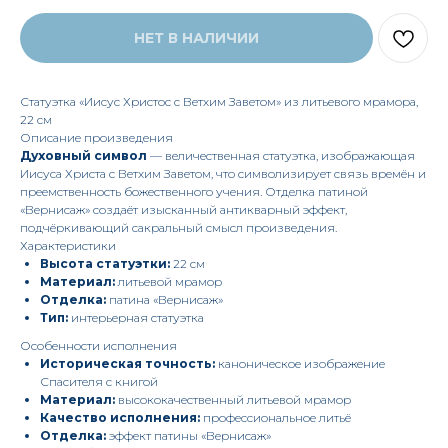
НЕТ В НАЛИЧИИ
Статуэтка «Иисус Христос с Ветхим Заветом» из литьевого мрамора,
22 см
Описание произведения
Духовный символ
— величественная статуэтка, изображающая
Иисуса Христа с Ветхим Заветом, что символизирует связь времён и
преемственность божественного учения. Отделка патиной
«Вернисаж» создаёт изысканный антикварный эффект,
подчёркивающий сакральный смысл произведения.
Характеристики
Высота статуэтки:
22 см
Материал:
литьевой мрамор
Отделка:
патина «Вернисаж»
Тип:
интерьерная статуэтка
Особенности исполнения
Историческая точность:
каноническое изображение
Спасителя с книгой
Материал:
высококачественный литьевой мрамор
Качество исполнения:
профессиональное литьё
Отделка:
эффект патины «Вернисаж»