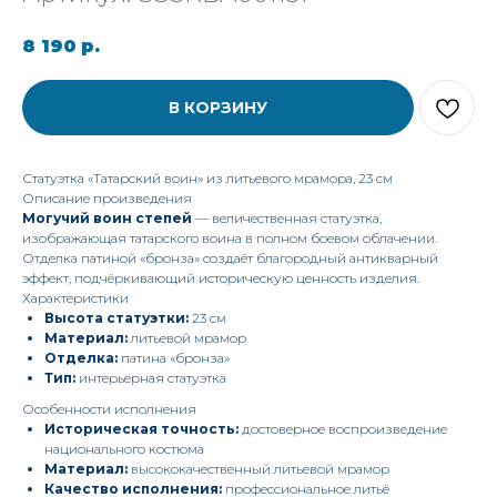
8 190
р.
В КОРЗИНУ
Статуэтка «Татарский воин» из литьевого мрамора, 23 см
Описание произведения
Могучий воин степей
— величественная статуэтка,
изображающая татарского воина в полном боевом облачении.
Отделка патиной «бронза» создаёт благородный антикварный
эффект, подчёркивающий историческую ценность изделия.
Характеристики
Высота статуэтки:
23 см
Материал:
литьевой мрамор
Отделка:
патина «бронза»
Тип:
интерьерная статуэтка
Особенности исполнения
Историческая точность:
достоверное воспроизведение
национального костюма
Материал:
высококачественный литьевой мрамор
Качество исполнения:
профессиональное литьё