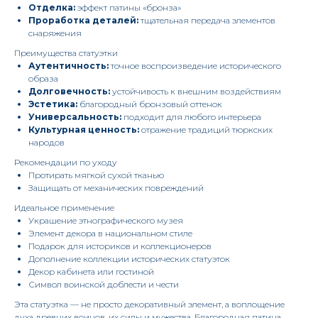
Отделка:
эффект патины «бронза»
Проработка деталей:
тщательная передача элементов
снаряжения
Преимущества статуэтки
Аутентичность:
точное воспроизведение исторического
образа
Долговечность:
устойчивость к внешним воздействиям
Эстетика:
благородный бронзовый оттенок
Универсальность:
подходит для любого интерьера
Культурная ценность:
отражение традиций тюркских
народов
Рекомендации по уходу
Протирать мягкой сухой тканью
Защищать от механических повреждений
Идеальное применение
Украшение этнографического музея
Элемент декора в национальном стиле
Подарок для историков и коллекционеров
Дополнение коллекции исторических статуэток
Декор кабинета или гостиной
Символ воинской доблести и чести
Эта статуэтка — не просто декоративный элемент, а воплощение
духа древних воинов, их силы и мужества. Благородная патина