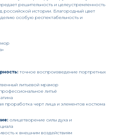
ередает решительность и целеустремленность
од российской истории. Благородный цвет
изделию особую респектабельность и
амор
а»
рность:
точное воспроизведение портретных
твенный литьевой мрамор
профессиональное литьё
атина
я проработка черт лица и элементов костюма
ие:
олицетворение силы духа и
циала
ивость к внешним воздействиям