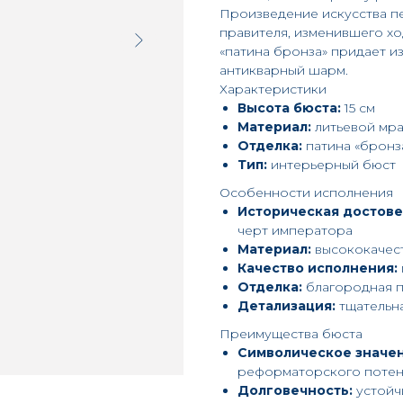
Произведение искусства п
правителя, изменившего х
«патина бронза» придает 
антикварный шарм.
Характеристики
Высота бюста:
15 см
Материал:
литьевой мр
Отделка:
патина «бронз
Тип:
интерьерный бюст
Особенности исполнения
Историческая достове
черт императора
Материал:
высококачес
Качество исполнения:
Отделка:
благородная п
Детализация:
тщательна
Преимущества бюста
Символическое значен
реформаторского потен
Долговечность:
устойч