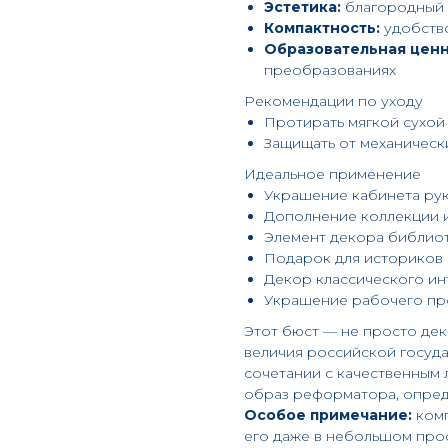
Эстетика:
благородный 
Компактность:
удобств
Образовательная ценн
преобразованиях
Рекомендации по уходу
Протирать мягкой сухой
Защищать от механичес
Идеальное применение
Украшение кабинета ру
Дополнение коллекции 
Элемент декора библиот
Подарок для историков
Декор классического ин
Украшение рабочего пр
Этот бюст — не просто де
величия российской госуда
сочетании с качественным
образ реформатора, опред
Особое примечание:
комп
его даже в небольшом прос