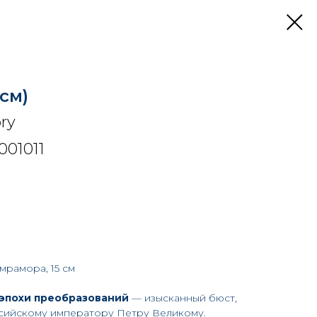
 см)
ory
01011
 мрамора, 15 см
эпохи преобразований
— изысканный бюст,
сийскому императору Петру Великому.