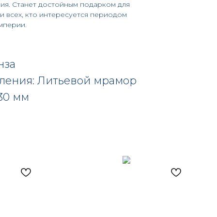
ия. Станет достойным подарком для
и всех, кто интересуется периодом
мперии.
нза
вления: Литьевой мрамор
30 мм