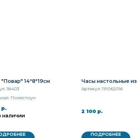
 "Повар" 14*8*19см
Часы настольные из
ул:
18403
Артикул:
119062016
иал: Полистоун
р.
2 100
р.
в наличии
ОДРОБНЕЕ
ПОДРОБНЕЕ