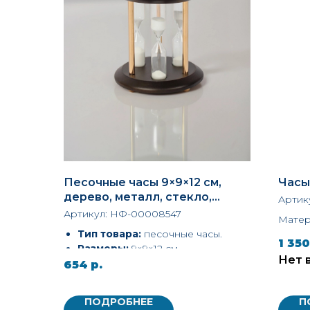
Песочные часы 9×9×12 см,
Часы
дерево, металл, стекло,
Артик
белый песок — лаконичный
Артикул:
НФ-00008547
Матер
таймер и элемент декора от
Тип товара:
песочные часы.
магазина подарков «Синий
1 350
Размеры:
9×9×12 см —
квадрат»
Нет 
компактный формат, который
654
р.
легко разместить на столе, полке
или подоконнике.
ПОДРОБНЕЕ
П