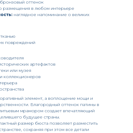
бронзовый оттенок
о размещения в любом интерьере
ость:
наглядное напоминание о великих
 тканью
ких повреждений
ководителя
исторических артефактов
еки или музея
 и коллекционеров
терьера
остранства
коративный элемент, а воплощение мощи и
рственности. Благородный оттенок патины в
 литьевым мрамором создает впечатляющий
елившего будущее страны.
актный размер бюста позволяет разместить
транстве, сохраняя при этом все детали