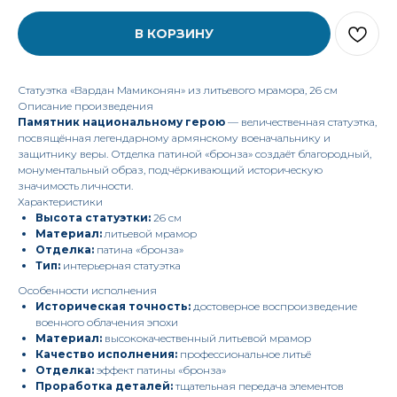
В КОРЗИНУ
Статуэтка «Вардан Мамиконян» из литьевого мрамора, 26 см
Описание произведения
Памятник национальному герою
— величественная статуэтка,
посвящённая легендарному армянскому военачальнику и
защитнику веры. Отделка патиной «бронза» создаёт благородный,
монументальный образ, подчёркивающий историческую
значимость личности.
Характеристики
Высота статуэтки:
26 см
Материал:
литьевой мрамор
Отделка:
патина «бронза»
Тип:
интерьерная статуэтка
Особенности исполнения
Историческая точность:
достоверное воспроизведение
военного облачения эпохи
Материал:
высококачественный литьевой мрамор
Качество исполнения:
профессиональное литьё
Отделка:
эффект патины «бронза»
Проработка деталей:
тщательная передача элементов