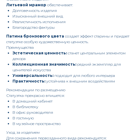
Литьевой мрамор
обеспечивает:
Долговечность изделия
Изысканный внешний вид
Реалистичность исполнения
Благородство фактуры
Патина бронзового цвета
создает эффект старины и придает
статуэтке особую художественную ценность.
Преимущества
Эстетическая ценность:
станет центральным элементом
декора
Коллекционная значимость:
редкий экземпляр для
ценителей искусства
Универсальность:
подходит для любого интерьера
Практичность:
устойчива к внешним воздействиям
Рекомендации по размещению
Статуэтка прекрасно впишется:
В домашний кабинет
В библиотеку
В офис руководителя
В гостиную
В музейное пространство
Уход за изделием
Для сохранения первозданного вида рекомендуется: