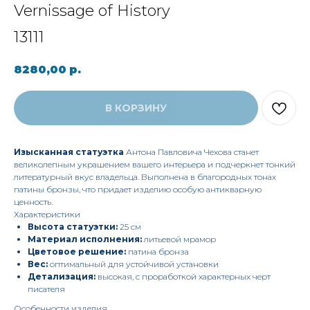
Vernissage of History
13111
8280,00
р.
В КОРЗИНУ
Изысканная статуэтка
Антона Павловича Чехова станет
великолепным украшением вашего интерьера и подчеркнет тонкий
литературный вкус владельца. Выполнена в благородных тонах
патины бронзы, что придает изделию особую антикварную
ценность.
Характеристики
Высота статуэтки:
25 см
Материал исполнения:
литьевой мрамор
Цветовое решение:
патина бронза
Вес:
оптимальный для устойчивой установки
Детализация:
высокая, с проработкой характерных черт
писателя
Особенности изделия