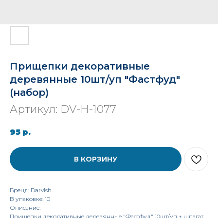
Прищепки декоративные
деревянные 10шт/уп "Фастфуд"
(набор)
Артикул:
DV-H-1077
95
р.
В КОРЗИНУ
Бренд: Darvish
В упаковке: 10
Описание:
Прищепки декоративные деревянные "Фастфуд" 10шт/уп + шпагат