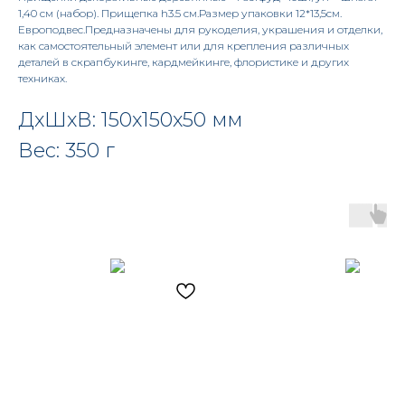
1,40 см (набор). Прищепка h3.5 см.Размер упаковки 12*13,5см.
Европодвес.Предназначены для рукоделия, украшения и отделки,
как самостоятельный элемент или для крепления различных
деталей в скрапбукинге, кардмейкинге, флористике и других
техниках.
ДxШxВ: 150x150x50 мм
Вес: 350 г