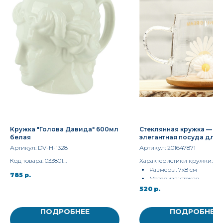
Кружка "Голова Давида" 600мл
Стеклянная кружка —
белая
элегантная посуда для 
любимых напитков
Артикул:
DV-H-1328
Артикул:
201647871
Код товара: 033801
Характеристики кружки:
Артикул: DV-H-1328
Размеры: 7х8 см
785
р.
Бренд: Darvish
Материал: стекло
520
р.
ПОДРОБНЕЕ
ПОДРОБНЕЕ