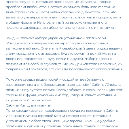
просто посуда, а настоящее произведение искусства, которое
преобразит любой стол. Состоит из одного большого салатника
диаметром 23 см и шести малых салатников диаметром 13 см, что
делает его универсальным для подачи салатов как в порциях, так и
в общем формате. Изготовленный из высококачественного
чешского фарфора, этот набор не только красив, но и практичен.
Каждый элемент набора украшен утонченной платиновой
обводкой, что подчеркивает его аристократический стиль и
великолепный вкус. Элегантный серебристый цвет придаст вашему
столу праздничную атмосферу, будь то романтический ужин на
двоих или торжество в кругу семьи и друзей. Набор идеально
подходит для особых случаев, таких как День святого Валентина, 23
февраля или 1 сентября, а также для повседневного использования.
Покорите сердца ваших гостей и создайте незабываемую
сервировку стола с набором салатников Leander "Сабина /Отводка
платина". Не упустите возможность добавить в свою коллекцию этот
стильный и функциональный набор, который станет настоящим
акцентом любого застолья.
Сабина Изящная платина
Потрясающе красивая фарфоровая посуда из коллекции Сабина
Изящная платина торговой марки Leander станет настоящим
украшением любого стола. Изящные тарелки и чашки, удобные
салатники и супницы украшены лаконичной тонкой платиновой