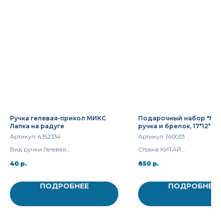
Ручка гелевая-прикол МИКС
Подарочный набор "Мод
Лапка на радуге
ручка и брелок, 17*12*3с
Артикул:
4352334
Артикул:
140033
Вид ручки Гелевая
Страна КИТАЙ
Цвет стержня Чёрный
Материал Металл
40
р.
850
р.
ПОДРОБНЕЕ
ПОДРОБНЕЕ