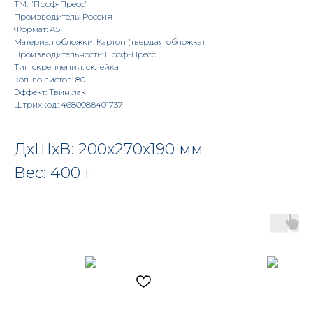
TM: "Проф-Пресс"
Производитель: Россия
Формат: А5
Материал обложки: Картон (твердая обложка)
Производительность: Проф-Пресс
Тип скрепления: склейка
кол-во листов: 80
Эффект: Твин лак
Штрихкод: 4680088401737
ДxШxВ: 200x270x190 мм
Вес: 400 г