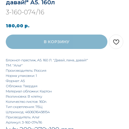
давай!" А5. 160л
3-160-074/16
180,00
р.
В КОРЗИНУ
Блокнот-престиж, А5. 160 Л. "Давай, лама, давай!"
TM: "Альт"
Производитель: Россия
Норма упаковки: 1
Формат: А5
Обложка: Твердая
Материал обложки: Картон
Разлиновка: В клетку
Количество листов: 160л.
Тип скрепления: 7БЦ
Штрихкод: 4606016458154
Призводитель: Альт
Артикул: 3-160-074/16