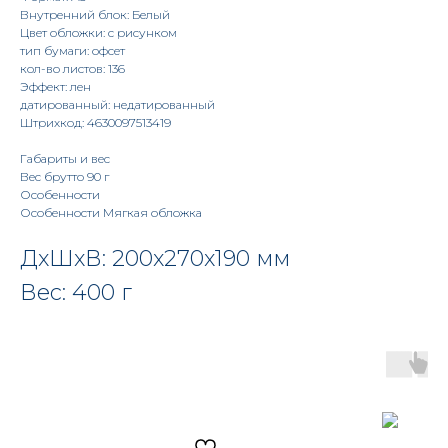
Внутренний блок: Белый
Цвет обложки: с рисунком
тип бумаги: офсет
кол-во листов: 136
Эффект: лен
датированный: недатированный
Штрихкод: 4630097513419
Габариты и вес
Вес брутто 90 г
Особенности
Особенности Мягкая обложка
ДxШxВ: 200x270x190 мм
Вес: 400 г