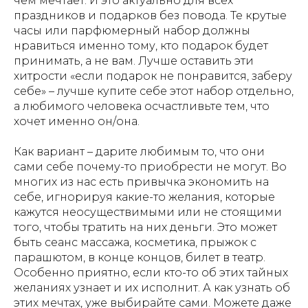
чем мечтает. И это актуально для всех
праздников и подарков без повода. Те крутые
часы или парфюмерный набор должны
нравиться именно тому, кто подарок будет
принимать, а не вам. Лучше оставить эти
хитрости «если подарок не понравится, заберу
себе» – лучше купите себе этот набор отдельно,
а любимого человека осчастливьте тем, что
хочет именно он/она.
Как вариант – дарите любимым то, что они
сами себе почему-то приобрести не могут. Во
многих из нас есть привычка экономить на
себе, игнорируя какие-то желания, которые
кажутся неосуществимыми или не стоящими
того, чтобы тратить на них деньги. Это может
быть сеанс массажа, косметика, прыжок с
парашютом, в конце концов, билет в театр.
Особенно приятно, если кто-то об этих тайных
желаниях узнает и их исполнит. А как узнать об
этих мечтах, уже выбирайте сами. Можете даже