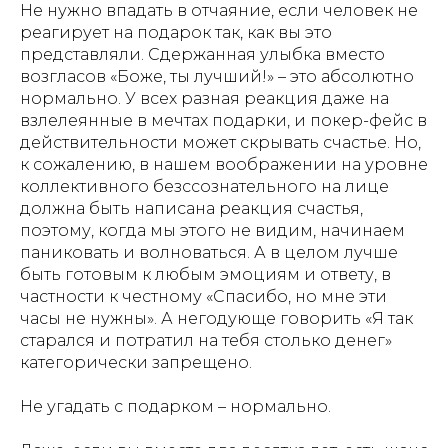
Не нужно впадать в отчаяние, если человек не
реагирует на подарок так, как вы это
представляли. Сдержанная улыбка вместо
возгласов «Боже, ты лучший!» – это абсолютно
нормально. У всех разная реакция даже на
взлелеянные в мечтах подарки, и покер-фейс в
действительности может скрывать счастье. Но,
к сожалению, в нашем воображении на уровне
коллективного безссознательного на лице
должна быть написана реакция счастья,
поэтому, когда мы этого не видим, начинаем
паниковать и волноваться. А в целом лучше
быть готовым к любым эмоциям и ответу, в
частности к честному «Спасибо, но мне эти
часы не нужны». А негодующе говорить «Я так
старался и потратил на тебя столько денег»
категорически запрещено.
Не угадать с подарком – нормально.