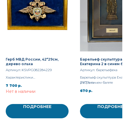
Герб МВД России, 42*29см,
Барельеф скульптура
дерево ольха
Екатерина 2 в синем баг
24*17см
Артикул:
KSVPG082284229
Артикул:
барельефека
Характеристики
Барельеф скульптура Екате
Материал Дерево
(ПС) в синем багете
24*17cm
7 700
р.
Ширина 42 см. Высота 29 см.
670
р.
Нет в наличии
ПОДРОБНЕЕ
ПОДРОБНЕЕ